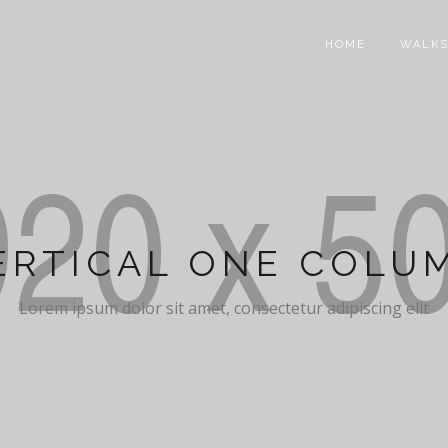
HOME
WALK
ERTICAL ONE COLU
Lorem ipsum dolor sit amet, consectetur adipiscing elit